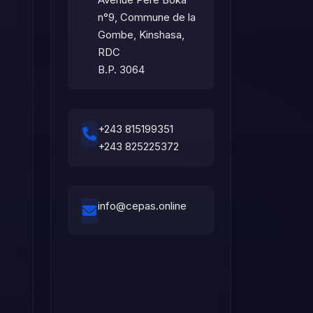
n°9, Commune de la
Gombe, Kinshasa,
RDC
B.P. 3064
+243 815199351
+243 825225372
info@cepas.online