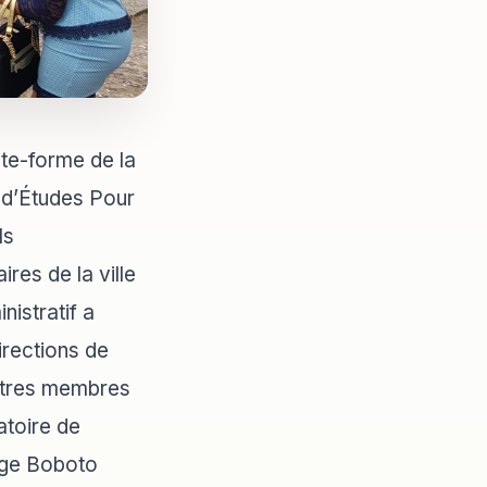
te-forme de la
d’Études Pour
ls
res de la ville
nistratif a
irections de
autres membres
atoire de
ège Boboto