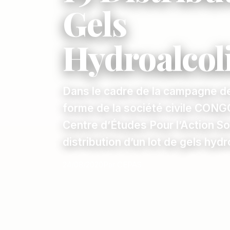
Gels
Hydroalcol
Dans le cadre de la campagne de
forme de la société civile CO
Centre d’Études Pour l’Action So
distribution d’un lot de gels hy
24/08/2020
Par CEPAS