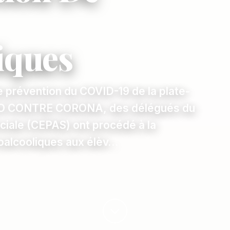
iques
 prévention du COVID-19 de la plate-
NGO CONTRE CORONA, des délégués du
ciale (CEPAS) ont procédé à la
droalcooliques aux élèv…