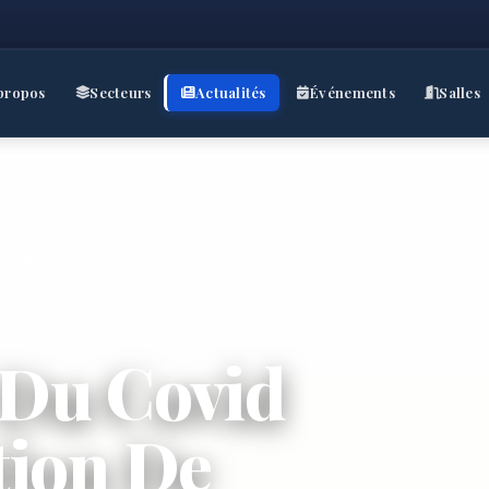
propos
Secteurs
Actualités
Événements
Salles
 Distribution De Gels Hydro…
 Du Covid
tion De