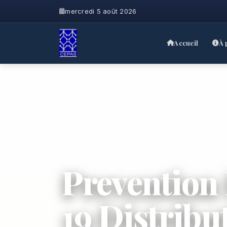
mercredi 5 août 2026
Accueil
À 
Accueil
/
Actualités
/
Prevention Du Covid 19
ACTIVITÉS
Prevention
19 Distribu