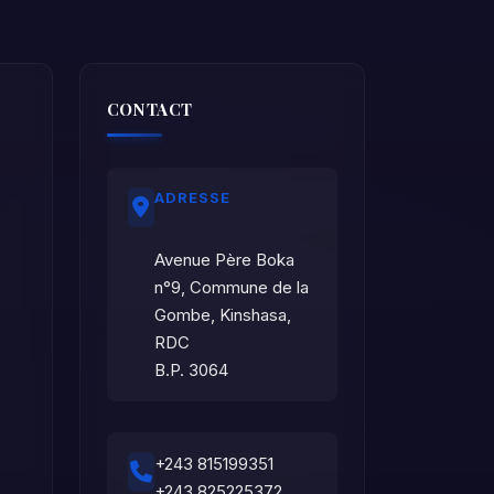
CONTACT
ADRESSE
Avenue Père Boka
n°9, Commune de la
Gombe, Kinshasa,
RDC
B.P. 3064
+243 815199351
+243 825225372