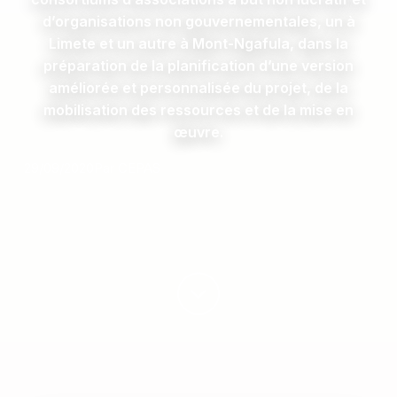
d’organisations non gouvernementales, un à
Limete et un autre à Mont-Ngafula, dans la
préparation de la planification d’une version
améliorée et personnalisée du projet, de la
mobilisation des ressources et de la mise en
œuvre.
29/09/2020
Par CEPAS