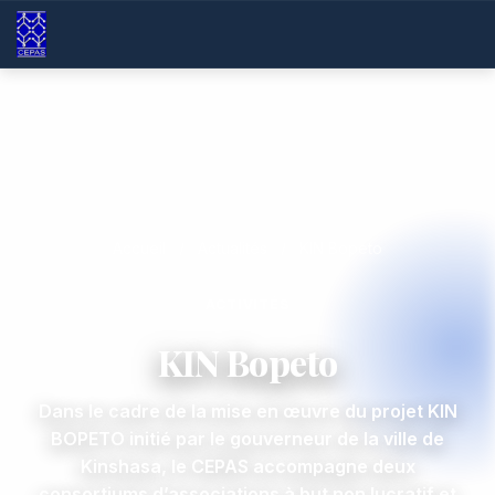
Accueil
/
Actualités
/
KIN Bopeto
ACTIVITÉS
KIN Bopeto
Dans le cadre de la mise en œuvre du projet KIN
BOPETO initié par le gouverneur de la ville de
Kinshasa, le CEPAS accompagne deux
consortiums d’associations à but non lucratif et