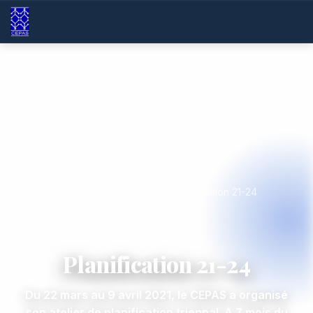
Accueil
/
Actualités
/
Planification 21-24
ACTIVITÉS
Planification 21-24
Du 22 mars au 9 avril 2021, le CEPAS a organisé
son atelier de planification triennal. A 7 mois du