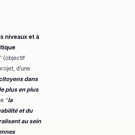
s niveaux et à
itique
” (objectif
rojet, d’une
citoyens dans
de plus en plus
ue “
la
bilité et du
alisent au sein
yennes