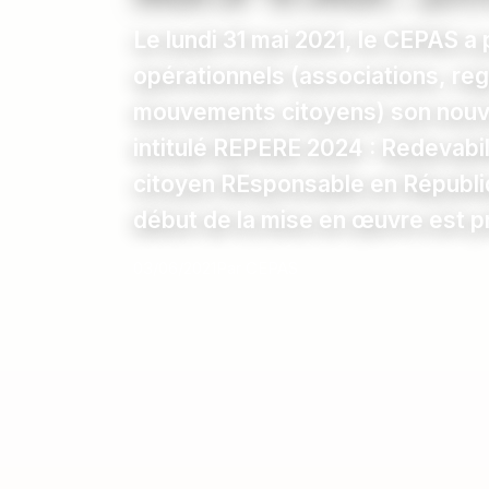
Le lundi 31 mai 2021, le CEPAS a
opérationnels (associations, r
mouvements citoyens) son nouve
intitulé REPERE 2024 : Redevabil
citoyen REsponsable en Républi
début de la mise en œuvre est p
03/06/2021
Par CEPAS