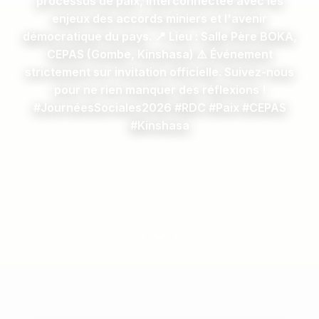
processus de paix, interconnectée avec les
enjeux des accords miniers et l'avenir
démocratique du pays. 📍 Lieu : Salle Père BOKA,
CEPAS (Gombe, Kinshasa) ⚠️ Événement
strictement sur invitation officielle. Suivez-nous
pour ne rien manquer des réflexions !
#JournéesSociales2026 #RDC #Paix #CEPAS
#Kinshasa
16/06/2026