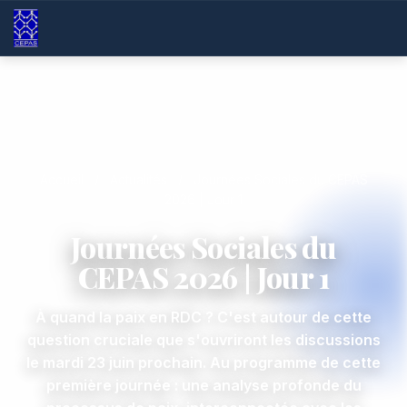
Accueil
/
Actualités
/
Journées Sociales du CEPAS
2026 | Jour 1
Journées Sociales du
CEPAS 2026 | Jour 1
À quand la paix en RDC ? C'est autour de cette
question cruciale que s'ouvriront les discussions
le mardi 23 juin prochain. Au programme de cette
première journée : une analyse profonde du