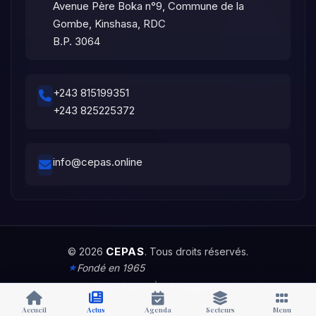
Avenue Père Boka n°9, Commune de la
Gombe, Kinshasa, RDC
B.P. 3064
+243 815199351
+243 825225372
info@cepas.online
CEPAS
© 2026
. Tous droits réservés.
Fondé en 1965
|
Contact
À propos
Accueil
Actus
Agenda
Secteurs
Menu