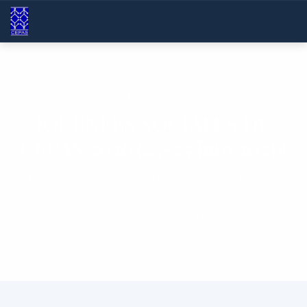
Accueil
/
Événements
/
JOURNÉES SOCIALES DU CEPAS 2026
(23-25 juin 2026)
JOURNÉES SOCIALES DU
CEPAS 2026 (23-25 juin 2026)
Les Journées Sociales du CEPAS sont un forum
annuel de réflexion scientifique et citoyenne
organisé à Kinshasa par le Centre d’Études pour
l’Action So…