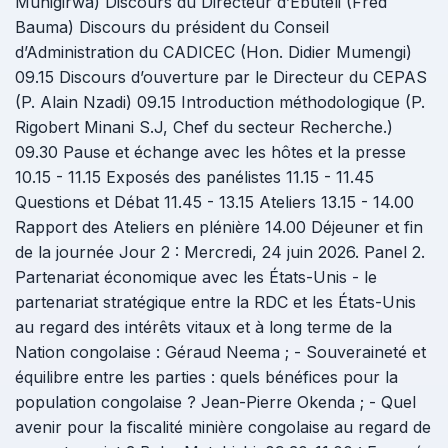
Muhigirwa) Discours du Directeur d’Ebuteli (Fred
Bauma) Discours du président du Conseil
d’Administration du CADICEC (Hon. Didier Mumengi)
09.15 Discours d’ouverture par le Directeur du CEPAS
(P. Alain Nzadi) 09.15 Introduction méthodologique (P.
Rigobert Minani S.J, Chef du secteur Recherche.)
09.30 Pause et échange avec les hôtes et la presse
10.15 - 11.15 Exposés des panélistes 11.15 - 11.45
Questions et Débat 11.45 - 13.15 Ateliers 13.15 - 14.00
Rapport des Ateliers en plénière 14.00 Déjeuner et fin
de la journée Jour 2 : Mercredi, 24 juin 2026. Panel 2.
Partenariat économique avec les États-Unis - le
partenariat stratégique entre la RDC et les États-Unis
au regard des intérêts vitaux et à long terme de la
Nation congolaise : Géraud Neema ; - Souveraineté et
équilibre entre les parties : quels bénéfices pour la
population congolaise ? Jean-Pierre Okenda ; - Quel
avenir pour la fiscalité minière congolaise au regard de