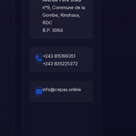
n°9, Commune de la
Gombe, Kinshasa,
RDC
B.P. 3064
+243 815199351
+243 825225372
info@cepas.online